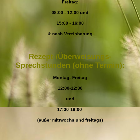
Freitag:
08:00 - 12:00 und
15:00 - 16:00
& nach Vereinbarung
Rezept-/Überweisungs-
Sprechstunden (ohne Termin):
Montag- Freitag
12:00-12:30
und
17:30-18:00
(außer mittwochs und freitags)