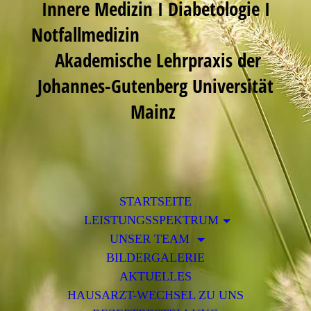
Innere Medizin I Diabetologie I
Notfallmedizin
Akademische Lehrpraxis der
Johannes-Gutenberg Universität
Mainz
STARTSEITE
LEISTUNGSSPEKTRUM
UNSER TEAM
BILDERGALERIE
AKTUELLES
HAUSARZT-WECHSEL ZU UNS