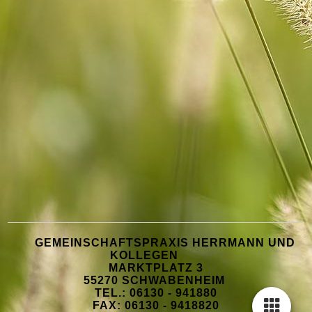
GEMEINSCHAFTSPRAXIS HERRMANN UND
KOLLEGEN
MARKTPLATZ 3
55270 SCHWABENHEIM
TEL.: 06130 - 941880
FAX: 06130 - 9418820