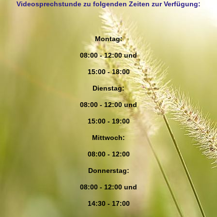
Videosprechstunde zu folgenden Zeiten zur Verfügung:
Montag:
08:00 - 12:00 und
15:00 - 18:00
Dienstag
:
08:00 - 12:00 und
15:00 - 19:00
Mittwoch:
08:00 - 12:00
Donnerstag
:
08:00 - 12:00 und
14:30 - 17:00